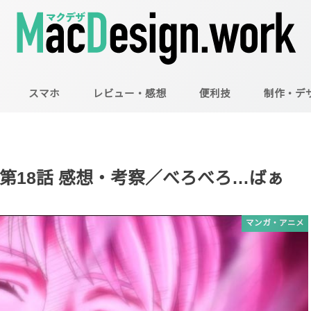
スマホ
レビュー・感想
便利技
制作・デ
Mac
Illustrator
Photoshop
第18話 感想・考察／べろべろ…ばぁ
マンガ・アニメ