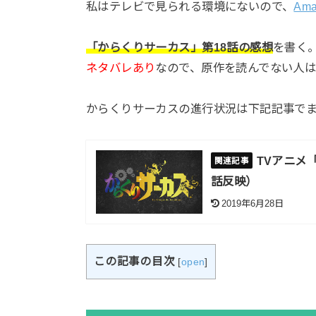
私はテレビで見られる環境にないので、
Am
「からくりサーカス」第18話の感想
を書く
ネタバレあり
なので、原作を読んでない人
からくりサーカスの進行状況は下記記事で
TVアニメ
話反映）
2019年6月28日
この記事の目次
[
open
]