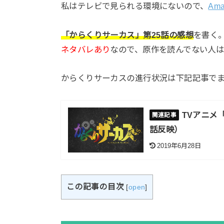
私はテレビで見られる環境にないので、
Am
「からくりサーカス」第25話の感想
を書く
ネタバレあり
なので、原作を読んでない人
からくりサーカスの進行状況は下記記事で
TVアニメ
話反映）
2019年6月28日
この記事の目次
[
open
]