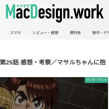
スマホ
レビュー・感想
便利技
制作・デ
Mac
Illustrator
Photoshop
第25話 感想・考察／マサルちゃんに抱
マンガ・アニメ